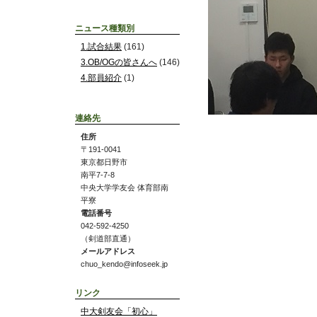
ニュース種類別
1.試合結果
(161)
3.OB/OGの皆さんへ
(146)
4.部員紹介
(1)
連絡先
住所
〒191-0041
東京都日野市
南平7-7-8
中央大学学友会 体育部南
平寮
電話番号
042-592-4250
（剣道部直通）
メールアドレス
chuo_kendo@infoseek.jp
リンク
中大剣友会「初心」