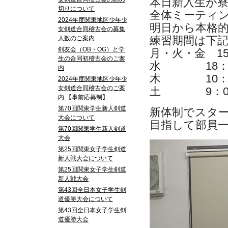
本日新入生が
切りについて
全体ミーティ
2024年度関東地区少年少
明日から本格
女剣道合同稽古会の募集
練習期間は下
人数のご案内
剣友会（OB・OG）と学
月・火・金 15
生の合同初稽古会のご案
水 18：00
内
木 10：00
2024年度関東地区少年少
女剣道合同稽古会のご案
土 9：00～
内 【事前応募制】
第70回関東学生新人剣道
新体制でスタ
大会について
目指して部員
第70回関東学生新人剣道
大会
第25回関東女子学生剣道
新人戦大会について
第25回関東女子学生剣道
新人戦大会
第43回全日本女子学生剣
道優勝大会について
第43回全日本女子学生剣
道優勝大会