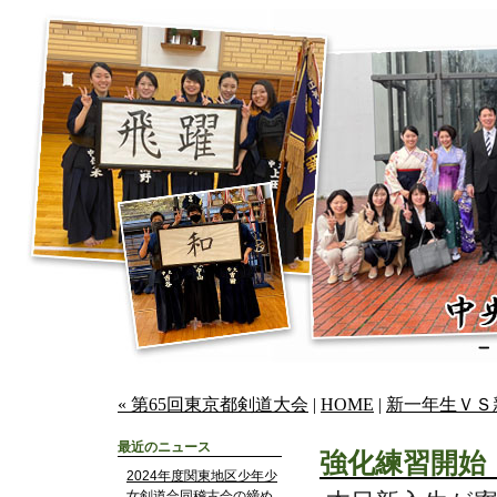
« 第65回東京都剣道大会
|
HOME
|
新一年生ＶＳ
最近のニュース
強化練習開始
2024年度関東地区少年少
女剣道合同稽古会の締め