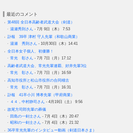
最近のコメント
第48回 全日本高齢者武道大会（剣道）
湯瀬秀則さん
-
7月 9日（木） 7:53
訃報 39卒 津村 守人先輩（和歌山商業）
湯瀬 秀則さん
-
10月30日（木）14:41
全日本女子個人、初優勝！
常光 彰さん
-
7月 7日（月）17:12
高齢者武道大会、常光先輩連覇、好井先輩3位
常光 彰さん
-
7月 7日（月）16:59
高知市役所と松山市役所の合同稽古
常光 彰さん
-
7月 7日（月）16:31
訃報 41卒小川 博孝先輩（甲府商業）
４４，中村静司さん
-
4月19日（土） 9:56
故尾方司郎先輩の葬儀
田島の一剣士さん
-
7月 4日（木）20:47
昭和の一剣士さん
-
7月 4日（木）21:32
36卒常光先輩のインタビュー動画（剣道日本さま）