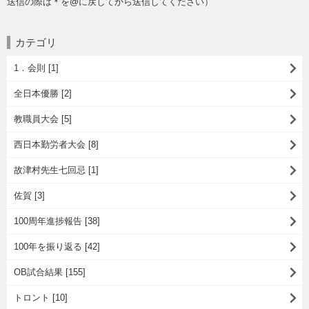
送信の際は＊を@に戻してから送信してください）
カテゴリ
1．会則 [1]
全日本優勝 [2]
教職員大会 [5]
西日本勤労者大会 [8]
故津村先生七回忌 [1]
佐賀 [3]
100周年進捗報告 [38]
100年を振り返る [42]
OB試合結果 [155]
トロント [10]