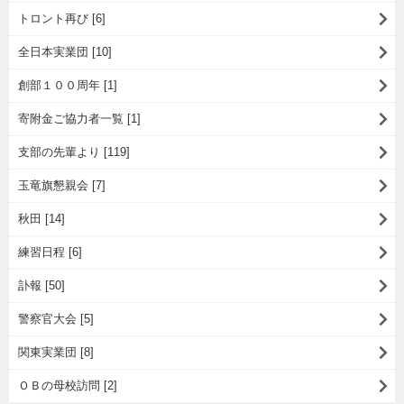
トロント再び [6]
全日本実業団 [10]
創部１００周年 [1]
寄附金ご協力者一覧 [1]
支部の先輩より [119]
玉竜旗懇親会 [7]
秋田 [14]
練習日程 [6]
訃報 [50]
警察官大会 [5]
関東実業団 [8]
ＯＢの母校訪問 [2]