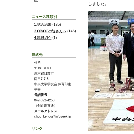
しました。
ニュース種類別
1.試合結果
(185)
3.OB/OGの皆さんへ
(146)
4.部員紹介
(1)
連絡先
住所
〒191-0041
東京都日野市
南平7-7-8
中央大学学友会 体育部南
平寮
電話番号
042-592-4250
（剣道部直通）
メールアドレス
chuo_kendo@infoseek.jp
リンク