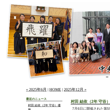
« 2025年6月
|
HOME
|
2025年12月 »
最近のニュース
村田 結依（2年 守谷
村田 結依（2年 守谷）優
7月6日に開催された第5
勝