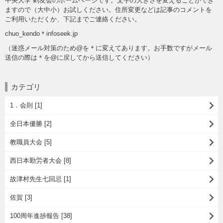
中央大学 剣友会のホームページです。文字の大きさを変えることができ
ますので（大中小）お試しください。住所変更などは記事のコメントを
ご利用いただくか、下記までご連絡ください。
chuo_kendo＊infoseek.jp
（迷惑メール対策のため@を＊に変えてあります。お手数ですがメール
送信の際は＊を@に戻してから送信してください）
カテゴリ
1．会則 [1]
全日本優勝 [2]
教職員大会 [5]
西日本勤労者大会 [8]
故津村先生七回忌 [1]
佐賀 [3]
100周年進捗報告 [38]