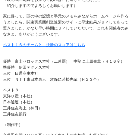
紹介しますのでよろしくお願いします）
家に帰って、頭の中の記憶と手元のメモをみながらホームページを作ろ
うとしたら、関東実業団剣道連盟のサイトに早速結果がＵＰしてあって
驚きました。かなり早い時間にＵＰしていただいて、これも関係者のみ
なさま、ありがとうございます。
ベスト１６のチームと、決勝のスコアはこちら
優勝 富士ゼロックス本社（二連覇） 中堅に上原先輩（Ｈ１６卒）
準優勝 伊田テクノス本社
三位 日通商事本社
三位 ＮＴＴ東日本東京 次鋒に若松先輩（Ｈ２３卒）
ベスト８
東洋水産（本社）
日本通運（本社）
三井住友海上（神田）
三井住友銀行
（制作中）