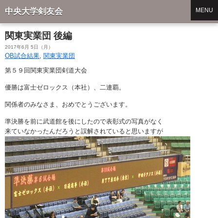
中央大学剣友会
MENU
関東実業団 後編
2017年6月 5日（月）
OB試合結果
,
関東実業団
第５９回関東実業団剣道大会
優勝は富士ゼロックス（本社）、二連覇。
関係者のみなさま、おめでとうございます。
準決勝を前に武道館を後にしたので表彰式の写真がなく
来ていなかったんだろうと誤解されていると思いますが