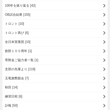
100年を振り返る [42]
OB試合結果 [155]
トロント [10]
トロント再び [6]
全日本実業団 [10]
創部１００周年 [1]
寄附金ご協力者一覧 [1]
支部の先輩より [119]
玉竜旗懇親会 [7]
秋田 [14]
練習日程 [6]
訃報 [50]