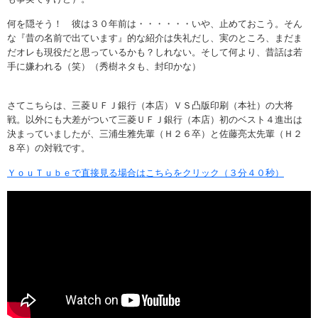
何を隠そう！ 彼は３０年前は・・・・・・いや、止めておこう。そん
な『昔の名前で出ています』的な紹介は失礼だし、実のところ、まだま
だオレも現役だと思っているかも？しれない。そして何より、昔話は若
手に嫌われる（笑）（秀樹ネタも、封印かな）
さてこちらは、三菱ＵＦＪ銀行（本店）ＶＳ凸版印刷（本社）の大将
戦。以外にも大差がついて三菱ＵＦＪ銀行（本店）初のベスト４進出は
決まっていましたが、三浦生雅先輩（Ｈ２６卒）と佐藤亮太先輩（Ｈ２
８卒）の対戦です。
ＹｏｕＴｕｂｅで直接見る場合はこちらをクリック（３分４０秒）