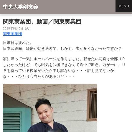
中央大学剣友会
MENU
関東実業団、動画／関東実業団
2018年6月 5日（火）
関東実業団
日曜日は疲れた。
日本武道館、冷房が効き過ぎて、しかも、虫が多くなかったですか？
家に帰って一気にホームページを作りました。載せたい写真は全部ＵＰ
したかったけど、でも眠気を我慢できなくて途中で断念。万が一に、Ｕ
Ｐを待っている後輩がいたら申し訳ないな・・・誰も見てないか
な・・・ひとり心当たりがあるけど・・・