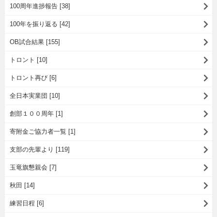
100周年進捗報告 [38]
100年を振り返る [42]
OB試合結果 [155]
トロント [10]
トロント再び [6]
全日本実業団 [10]
創部１００周年 [1]
寄附金ご協力者一覧 [1]
支部の先輩より [119]
玉竜旗懇親会 [7]
秋田 [14]
練習日程 [6]