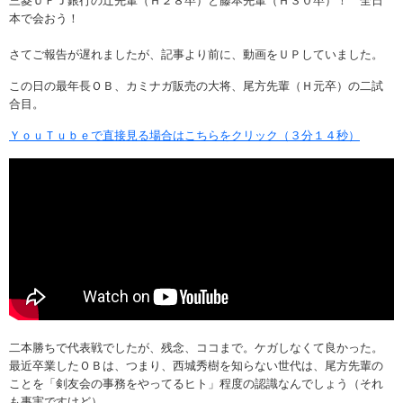
三菱ＵＦＪ銀行の辻先輩（Ｈ２８卒）と藤本先輩（Ｈ３０卒）！ 全日
本で会おう！
さてご報告が遅れましたが、記事より前に、動画をＵＰしていました。
この日の最年長ＯＢ、カミナガ販売の大将、尾方先輩（Ｈ元卒）の二試
合目。
ＹｏｕＴｕｂｅで直接見る場合はこちらをクリック（３分１４秒）
二本勝ちで代表戦でしたが、残念、ココまで。ケガしなくて良かった。
最近卒業したＯＢは、つまり、西城秀樹を知らない世代は、尾方先輩の
ことを「剣友会の事務をやってるヒト」程度の認識なんでしょう（それ
も事実ですけど）。