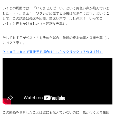
いくまの周囲では、「いくませんぱーい」という黄色い声が飛んでいま
した・・・。まぁ！ ワタシが応援する必要はなさそうだワ、というこ
とで、この試合は亮太を応援。野太い声で「よし亮太！ いってこ
い！」と声をかけました（＝迷惑な先輩）。
そしてＮＴＴがベスト４を決めた試合、先鋒の榎本先輩と兵藤先輩（共
にＨ２７卒）。
ＹｏｕＴｕｂｅで直接見る場合はこちらをクリック（７分３４秒）
この動画をＵＰしたことは誰にも伝えていないのに、気が付くと再生回