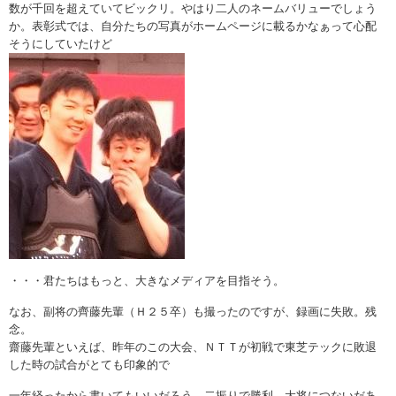
数が千回を超えていてビックリ。やはり二人のネームバリューでしょう
か。表彰式では、自分たちの写真がホームページに載るかなぁって心配
そうにしていたけど
・・・君たちはもっと、大きなメディアを目指そう。
なお、副将の齊藤先輩（Ｈ２５卒）も撮ったのですが、録画に失敗。残
念。
齋藤先輩といえば、昨年のこの大会、ＮＴＴが初戦で東芝テックに敗退
した時の試合がとても印象的で
一年経ったから書いてもいいだろう。二振りで勝利、大将につないだあ