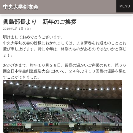
中央大学剣友会
MENU
眞島部長より 新年のご挨拶
2019年1月 1日（火）
明けましておめでとうございます。
中央大学剣友会の皆様におかれましては、よき新春をお迎えのこととお
慶び申し上げます。特に今年は、格別のものがあるのではないかと存じ
ます。
おかげさまで、昨年１０月２８日、皆様の温かいご声援のもと、第６６
回全日本学生剣道優勝大会において、２４年ぶり１３回目の優勝を果た
すことができました。