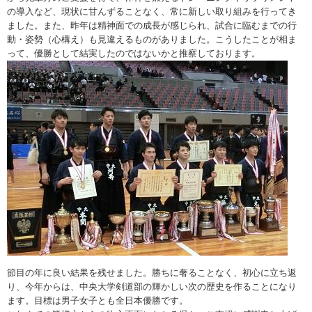
の導入など、現状に甘んずることなく、常に新しい取り組みを行ってき
ました。また、昨年は精神面での成長が感じられ、試合に臨むまでの行
動・姿勢（心構え）も見違えるものがありました。こうしたことが相ま
って、優勝として結実したのではないかと推察しております。
節目の年に良い結果を残せました。勝ちに奢ることなく、初心に立ち返
り、今年からは、中央大学剣道部の輝かしい次の歴史を作ることになり
ます。目標は男子女子とも全日本優勝です。