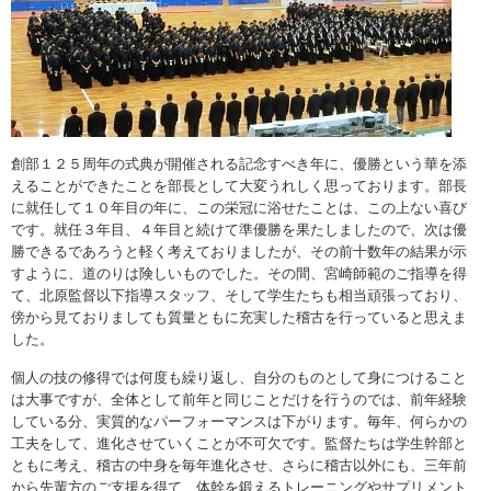
創部１２５周年の式典が開催される記念すべき年に、優勝という華を添
えることができたことを部長として大変うれしく思っております。部長
に就任して１０年目の年に、この栄冠に浴せたことは、この上ない喜び
です。就任３年目、４年目と続けて準優勝を果たしましたので、次は優
勝できるであろうと軽く考えておりましたが、その前十数年の結果が示
すように、道のりは険しいものでした。その間、宮崎師範のご指導を得
て、北原監督以下指導スタッフ、そして学生たちも相当頑張っており、
傍から見ておりましても質量ともに充実した稽古を行っていると思えま
した。
個人の技の修得では何度も繰り返し、自分のものとして身につけること
は大事ですが、全体として前年と同じことだけを行うのでは、前年経験
している分、実質的なパーフォーマンスは下がります。毎年、何らかの
工夫をして、進化させていくことが不可欠です。監督たちは学生幹部と
ともに考え、稽古の中身を毎年進化させ、さらに稽古以外にも、三年前
から先輩方のご支援を得て、体幹を鍛えるトレーニングやサプリメント