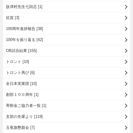
故津村先生七回忌 [1]
佐賀 [3]
100周年進捗報告 [38]
100年を振り返る [42]
OB試合結果 [155]
トロント [10]
トロント再び [6]
全日本実業団 [10]
創部１００周年 [1]
寄附金ご協力者一覧 [1]
支部の先輩より [119]
玉竜旗懇親会 [7]