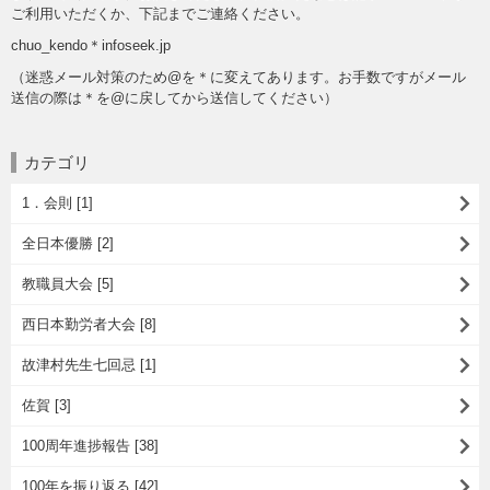
ご利用いただくか、下記までご連絡ください。
chuo_kendo＊infoseek.jp
（迷惑メール対策のため@を＊に変えてあります。お手数ですがメール
送信の際は＊を@に戻してから送信してください）
カテゴリ
1．会則 [1]
全日本優勝 [2]
教職員大会 [5]
西日本勤労者大会 [8]
故津村先生七回忌 [1]
佐賀 [3]
100周年進捗報告 [38]
100年を振り返る [42]