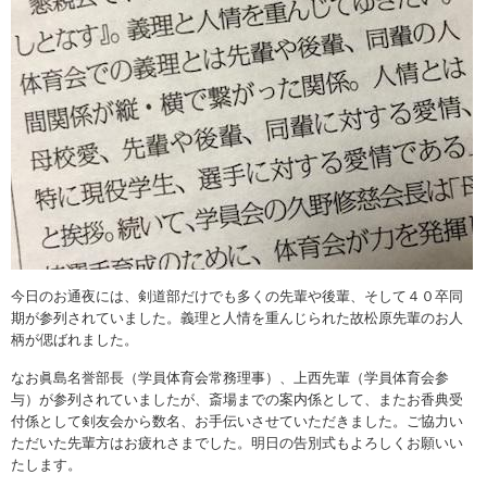
今日のお通夜には、剣道部だけでも多くの先輩や後輩、そして４０卒同
期が参列されていました。義理と人情を重んじられた故松原先輩のお人
柄が偲ばれました。
なお眞島名誉部長（学員体育会常務理事）、上西先輩（学員体育会参
与）が参列されていましたが、斎場までの案内係として、またお香典受
付係として剣友会から数名、お手伝いさせていただきました。ご協力い
ただいた先輩方はお疲れさまでした。明日の告別式もよろしくお願いい
たします。