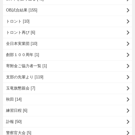
OB試合結果 [155]
トロント [10]
トロント再び [6]
全日本実業団 [10]
創部１００周年 [1]
寄附金ご協力者一覧 [1]
支部の先輩より [119]
玉竜旗懇親会 [7]
秋田 [14]
練習日程 [6]
訃報 [50]
警察官大会 [5]