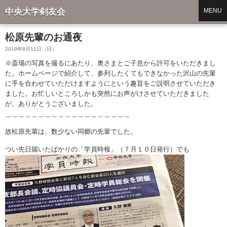
中央大学剣友会
MENU
松原先輩のお通夜
2019年8月11日（日）
※斎場の写真を撮るにあたり、奥さまとご子息から許可をいただきまし
た。ホームページで紹介して、参列したくてもできなかった沢山の先輩
に手を合わせていただけますようにという趣旨をご説明させていただき
ました。お忙しいところしかも突然にお声がけさせていただきました
が、ありがとうございました。
＿＿＿＿＿＿＿＿＿＿＿＿＿＿＿＿＿＿＿
故松原先輩は、数少ない同郷の先輩でした。
つい先日届いたばかりの「学員時報」（７月１０日発行）でも