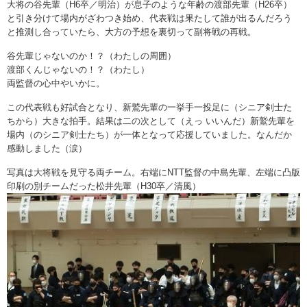
大将の谷先輩（H6卒／明治）が息子のような年齢の渡部先輩（H26卒）
と引き分けて場内がざわつき始め、代表戦は果たして誰が出るんだろう
と推測し合っていたら、大方の予想を裏切って副将戦の再戦。
谷先輩じゃないのか！？（わたしの周囲）
渡部くんじゃないの！？（わたし）
両監督の心中やいかに。
この代表戦も好試合となり、新鷲先輩の一挙手一投足に（シニア剣士た
ちから）大きな拍手。結果は二の次として（えっ いいんだ）新鷲先輩を
場内（のシニア剣士たち）が一体となって応援していました。なんだか
感動しました（涙）
写真は大将戦を見守る両チーム。右端にNTT監督の中島先輩、左端に凸版
印刷の別チームだった松井先輩（H30卒／清風）