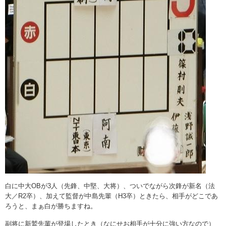
白に中大OBが3人（先鋒、中堅、大将）、ついでながら次鋒が新名（法
大／R2卒）、加えて監督が中島先輩（H3卒）ときたら、相手がどこであ
ろうと、まぁ白が勝ちますね。
副将に新鷲先輩が登場したとき（なにせお相手が十分に強い方なので）