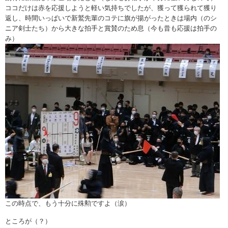
ココだけは赤を応援しようと軽い気持ちでしたが、獲って獲られて獲り
返し、時間いっぱいで新鷲先輩のコテに旗が揚がったときは場内（のシ
ニア剣士たち）から大きな拍手と賞賛のため息（今も昔も応援は拍手の
み）
この時点で、もう十分に殊勲ですよ（涙）
ところが（？）