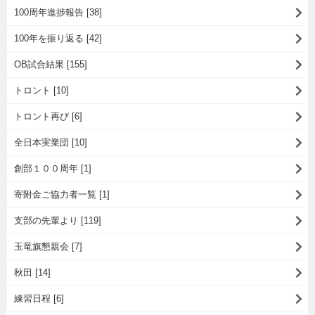
100周年進捗報告 [38]
100年を振り返る [42]
OB試合結果 [155]
トロント [10]
トロント再び [6]
全日本実業団 [10]
創部１００周年 [1]
寄附金ご協力者一覧 [1]
支部の先輩より [119]
玉竜旗懇親会 [7]
秋田 [14]
練習日程 [6]