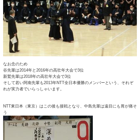
なお念のため
谷先輩は2014年と2016年の高壮年大会で3位
新鷲先輩は2018年の高壮年大会で3位
そして若い阿南先輩も2013年NTT全日本優勝のメンバーという、それぞ
れが実力者でいらっしゃいます。
NTT東日本（東京）はこの後も接戦となり、中島先輩は遠目にも胃が痛そ
う