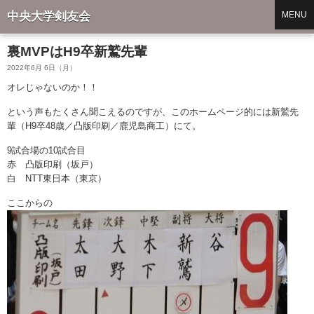
中央大学剣友会
MENU
裏MVPはH9卒新鷲先輩
2022年6月 6日（月）
オレじゃないのか！！
という声もたくさん聞こえるのですが、このホームページ的には新鷲先
輩（H9卒48歳／凸版印刷／鹿児島商工）にて。
9試合場の10試合目
赤 凸版印刷（坂戸）
白 NTT東日本（東京）
ここからの