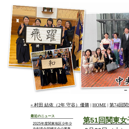
« 村田 結依（2年 守谷）優勝
|
HOME
|
第74回
最近のニュース
第51回関東
2025年度関東地区少年少
女剣道合同稽古会の募集