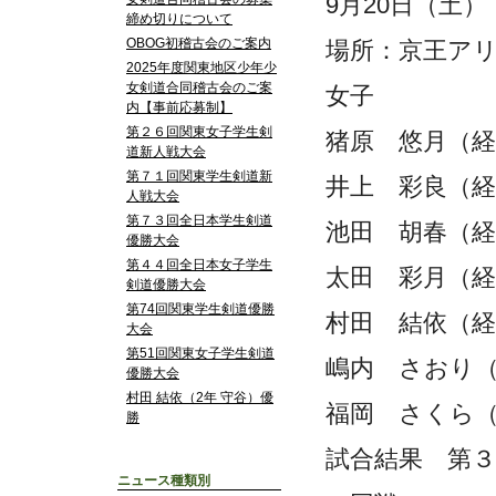
9月20日（土）
締め切りについて
OBOG初稽古会のご案内
場所：京王アリ
2025年度関東地区少年少
女剣道合同稽古会のご案
女子
内【事前応募制】
第２６回関東女子学生剣
猪原 悠月（経
道新人戦大会
第７１回関東学生剣道新
井上 彩良（経
人戦大会
第７３回全日本学生剣道
池田 胡春（経
優勝大会
第４４回全日本女子学生
太田 彩月（経
剣道優勝大会
第74回関東学生剣道優勝
村田 結依（経
大会
第51回関東女子学生剣道
嶋内 さおり
優勝大会
村田 結依（2年 守谷）優
福岡 さくら
勝
試合結果 第３
ニュース種類別