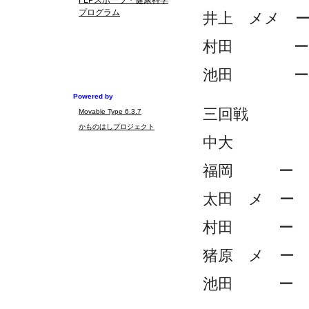
FLPスポーツ・健康科学
プログラム
井上 メメ
村田 ー
池田 ー
Powered by
三回戦
Movable Type 6.3.7
かものはしプロジェクト
中大 
福岡 ー
太田 メ 
村田 ー 
猪原 メ 
池田 ー