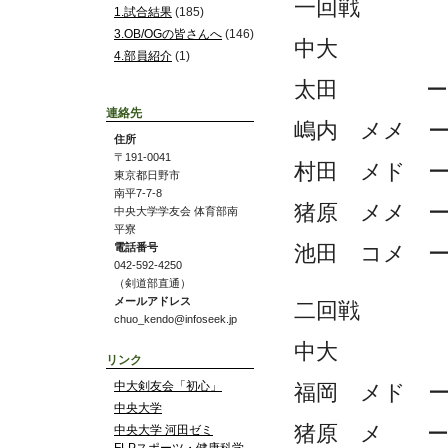
一回戦
1.試合結果
(185)
3.OB/OGの皆さんへ
(146)
中大 
4.部員紹介
(1)
太田 ー
連絡先
嶋内 メメ
住所
〒191-0041
村田 メド
東京都日野市
南平7-7-8
猪原 メメ
中央大学学友会 体育部南
平寮
電話番号
池田 コメ
042-592-4250
（剣道部直通）
メールアドレス
二回戦
chuo_kendo@infoseek.jp
中大 
リンク
中大剣友会「初心」
福岡 メド
中央大学
猪原 メ 
中央大学 河田ゼミ